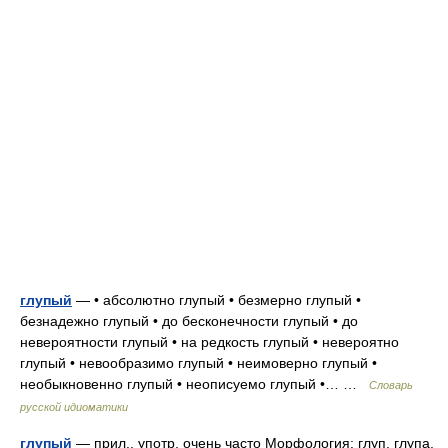
глупый
— • абсолютно глупый • безмерно глупый •
безнадежно глупый • до бесконечности глупый • до
невероятности глупый • на редкость глупый • невероятно
глупый • невообразимо глупый • неимоверно глупый •
необыкновенно глупый • неописуемо глупый •… …
Словарь
русской идиоматики
глупый
— прил., употр. очень часто Морфология: глуп, глупа,