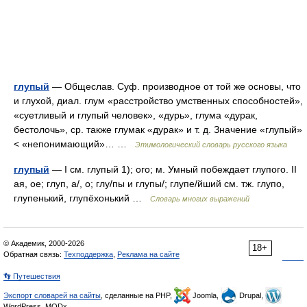
глупый
— Общеслав. Суф. производное от той же основы, что
и глухой, диал. глум «расстройство умственных способностей»,
«суетливый и глупый человек», «дурь», глума «дурак,
бестолочь», ср. также глумак «дурак» и т. д. Значение «глупый»
< «непонимающий»… …
Этимологический словарь русского языка
глупый
— I см. глупый 1); ого; м. Умный побеждает глупого. II
ая, ое; глуп, а/, о; глу/пы и глупы/; глупе/йший см. тж. глупо,
глупенький, глупёхонький …
Словарь многих выражений
© Академик, 2000-2026
18+
Обратная связь:
Техподдержка
,
Реклама на сайте
👣 Путешествия
Экспорт словарей на сайты
, сделанные на PHP,
Joomla,
Drupal,
WordPress, MODx.