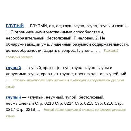
ГЛУПЫЙ
— ГЛУПЫЙ, ая, ое; глуп, глупа, глупо, глупы и глупы.
1. С ограниченными умственными способностями,
несообразительный, бестолковый. Г. человек. 2. Не
обнаруживающий ума, лишённый разумной содержательности,
целесообразности. Задать г. вопрос. Глупая… …
Толковый
словарь Ожегова
глупый
— глупый, кратк. ф. глуп, глупа, глупо, глупы и
допустимо глупы; сравн. ст. глупее; превосходн. ст. глупейший
…
Словарь трудностей произношения и ударения в современном русском
языке
глупый
— • глупый, неумный, тупой, бестолковый,
несмышленый Стр. 0213 Стр. 0214 Стр. 0215 Стр. 0216 Стр.
0217 Стр. 0218 …
Новый объяснительный словарь синонимов русского
языка