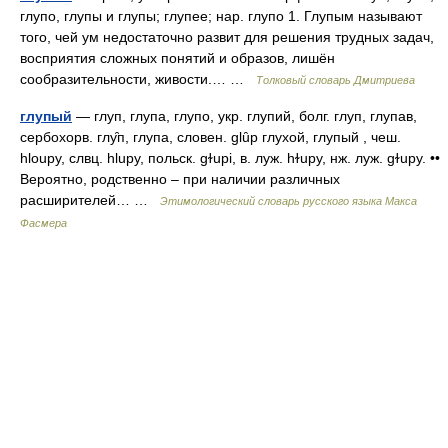
глупо, глупы и глупы; глупее; нар. глупо 1. Глупым называют
того, чей ум недостаточно развит для решения трудных задач,
восприятия сложных понятий и образов, лишён
сообразительности, живости.… …
Толковый словарь Дмитриева
глупый
— глуп, глупа, глупо, укр. глупий, болг. глуп, глупав,
сербохорв. глу̑п, глупа, словен. glȗp глухой, глупый , чеш.
hloupy, слвц. hlupy, польск. gɫupi, в. луж. hɫupy, нж. луж. gɫupy. ••
Вероятно, родственно – при наличии различных
расширителей… …
Этимологический словарь русского языка Макса
Фасмера