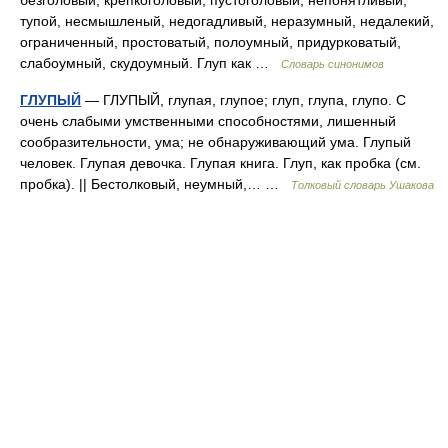
безголовый, крепкоголовый, пустоголовый, непонятливый,
тупой, несмышленый, недогадливый, неразумный, недалекий,
ограниченный, простоватый, полоумный, придурковатый,
слабоумный, скудоумный. Глуп как …
Словарь синонимов
ГЛУПЫЙ
— ГЛУПЫЙ, глупая, глупое; глуп, глупа, глупо. С
очень слабыми умственными способностями, лишенный
сообразительности, ума; не обнаруживающий ума. Глупый
человек. Глупая девочка. Глупая книга. Глуп, как пробка (см.
пробка). || Бестолковый, неумный,… …
Толковый словарь Ушакова