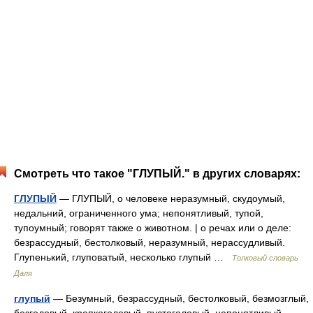
Смотреть что такое "ГЛУПЫЙ." в других словарях:
ГЛУПЫЙ
— ГЛУПЫЙ, о человеке неразумный, скудоумый,
недальний, ограниченного ума; непонятливый, тупой,
тупоумный; говорят также о животном. | о речах или о деле:
безрассудный, бестолковый, неразумный, нерассудливый.
Глупенький, глуповатый, несколько глупый …
Толковый словарь
Даля
глупый
— Безумный, безрассудный, бестолковый, безмозглый,